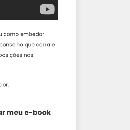
 ou como embedar
aconselho que corra e
posições nas
dor.
xar meu e-book