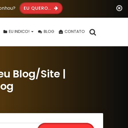
Sonhou?
EU QUERO..
EU INDICO!
BLOG
CONTATO
u Blog/Site |
log