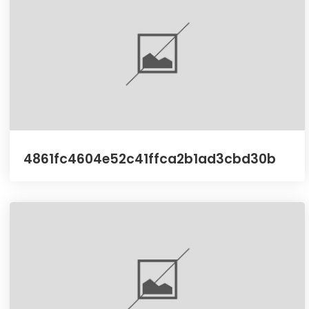
4861fc4604e52c41ffca2b1ad3cbd30b