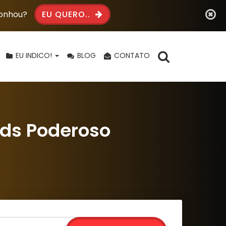
Sonhou?
EU QUERO..
EU INDICO!
BLOG
CONTATO
Ads Poderoso