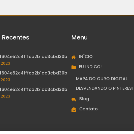
s Recentes
Menu
INÍCIO
4604e52c41ffca2b1ad3cbd30b
, 2023
EU INDICO!
4604e52c41ffca2b1ad3cbd30b
MAPA DO OURO DIGITAL
, 2023
DESVENDANDO O PINTERES
4604e52c41ffca2b1ad3cbd30b
, 2023
Blog
Contato