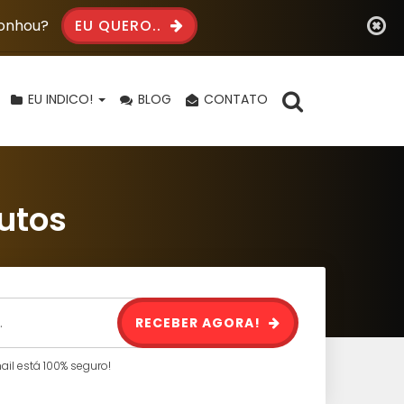
Sonhou?
EU QUERO..
EU INDICO!
BLOG
CONTATO
utos
RECEBER AGORA!
l está 100% seguro!