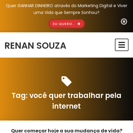
Quer GANHAR DINHEIRO através do Marketing Digital e Viver
uma Vida que Sempre Sonhou?
EU QUERO..
RENAN SOUZA
Togg
navi
Tag:
você quer trabalhar pela
internet
Quer começar hoje a sua mudança de vida?