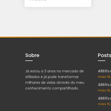
Sobre
Post
Já estou a 3 anos no mercado de
4861fc
afiliados e já pude transformar
maio 18
milhares de vidas através do meu
4861fc
conhecimento compartilhado.
maio 18
4861fc
maio 15