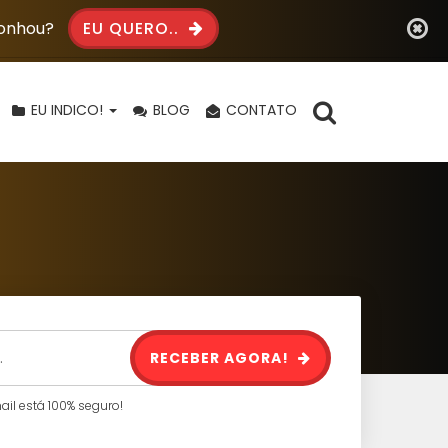
Sonhou?
EU QUERO..
EU INDICO!
BLOG
CONTATO
RECEBER AGORA!
l está 100% seguro!