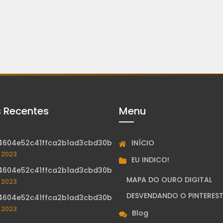
s Recentes
Menu
INÍCIO
4604e52c41ffca2b1ad3cbd30b
, 2023
EU INDICO!
4604e52c41ffca2b1ad3cbd30b
MAPA DO OURO DIGITAL
, 2023
DESVENDANDO O PINTERES
4604e52c41ffca2b1ad3cbd30b
, 2023
Blog