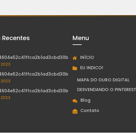
s Recentes
Menu
INÍCIO
4604e52c41ffca2b1ad3cbd30b
, 2023
EU INDICO!
4604e52c41ffca2b1ad3cbd30b
MAPA DO OURO DIGITAL
, 2023
DESVENDANDO O PINTERES
4604e52c41ffca2b1ad3cbd30b
, 2023
Blog
Contato