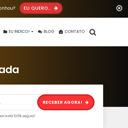
Sonhou?
EU QUERO..
EU INDICO!
BLOG
CONTATO
zada
RECEBER AGORA!
l está 100% seguro!