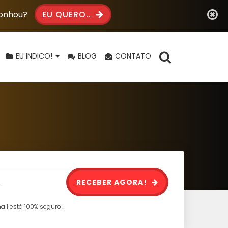
Sonhou?
EU QUERO..
EU INDICO!
BLOG
CONTATO
RECEBER AGORA!
l está 100% seguro!