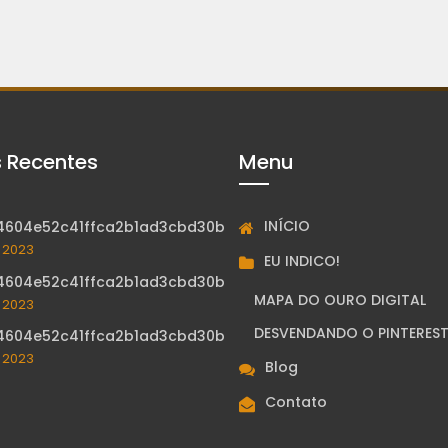
s Recentes
Menu
INÍCIO
4604e52c41ffca2b1ad3cbd30b
, 2023
EU INDICO!
4604e52c41ffca2b1ad3cbd30b
MAPA DO OURO DIGITAL
, 2023
DESVENDANDO O PINTERES
4604e52c41ffca2b1ad3cbd30b
, 2023
Blog
Contato