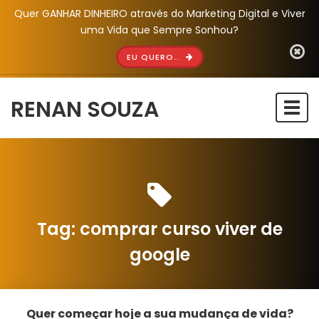
Quer GANHAR DINHEIRO através do Marketing Digital e Viver
uma Vida que Sempre Sonhou?
EU QUERO..
RENAN SOUZA
Togg
navi
Tag:
comprar curso viver de
google
Quer começar hoje a sua mudança de vida?