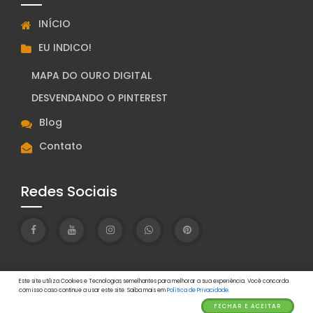
INÍCIO
EU INDICO!
MAPA DO OURO DIGITAL
DESVENDANDO O PINTEREST
Blog
Contato
Redes Sociais
Este site utiliza Cookies e Tecnologias semelhantes para melhorar a sua experiência. Você concorda
com isso caso continue a usar este site. Saiba mais em
Política de Privacidade.
© Renan Souza | 2020 Feito com
Wolf WP.
FECHAR E ACEITAR