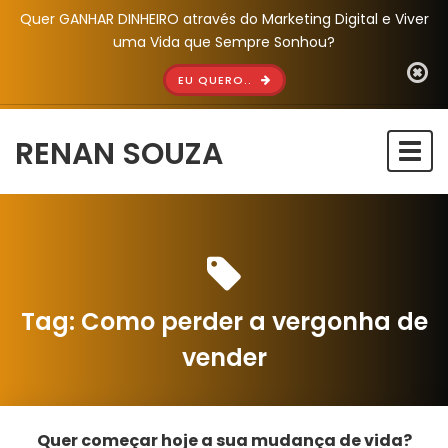
Quer GANHAR DINHEIRO através do Marketing Digital e Viver
uma Vida que Sempre Sonhou?
EU QUERO..
RENAN SOUZA
Togg
navi
Tag:
Como perder a vergonha de
vender
Quer começar hoje a sua mudança de vida?