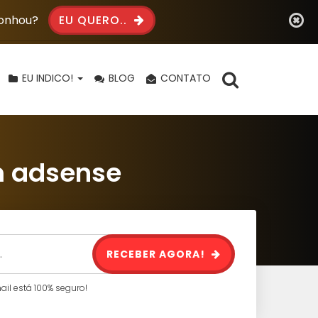
Sonhou?
EU QUERO..
EU INDICO!
BLOG
CONTATO
m adsense
RECEBER AGORA!
l está 100% seguro!