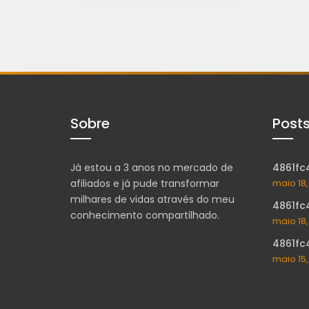
Sobre
Post
Já estou a 3 anos no mercado de
4861fc
afiliados e já pude transformar
maio 18
milhares de vidas através do meu
4861fc
conhecimento compartilhado.
maio 18
4861fc
maio 15