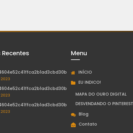
s Recentes
Menu
INÍCIO
4604e52c41ffca2b1ad3cbd30b
, 2023
EU INDICO!
4604e52c41ffca2b1ad3cbd30b
MAPA DO OURO DIGITAL
, 2023
DESVENDANDO O PINTERES
4604e52c41ffca2b1ad3cbd30b
, 2023
Blog
Contato