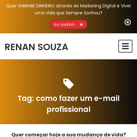
Quer GANHAR DINHEIRO através do Marketing Digital e Viver
uma Vida que Sempre Sonhou?
EU QUERO..
RENAN SOUZA
Togg
navi
Tag:
como fazer um e-mail
profissional
Quer começar hoje a sua mudança de vida?