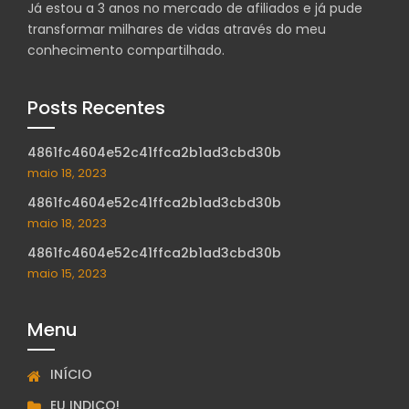
Já estou a 3 anos no mercado de afiliados e já pude
transformar milhares de vidas através do meu
conhecimento compartilhado.
Posts Recentes
4861fc4604e52c41ffca2b1ad3cbd30b
maio 18, 2023
4861fc4604e52c41ffca2b1ad3cbd30b
maio 18, 2023
4861fc4604e52c41ffca2b1ad3cbd30b
maio 15, 2023
Menu
INÍCIO
EU INDICO!