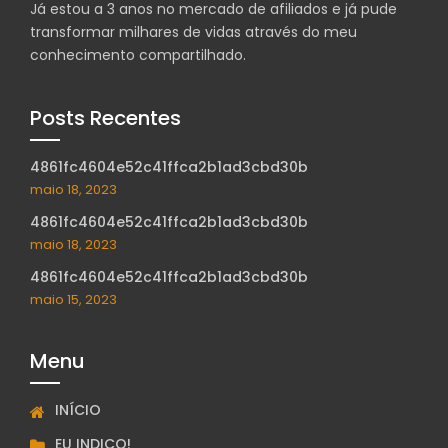
Já estou a 3 anos no mercado de afiliados e já pude
transformar milhares de vidas através do meu
conhecimento compartilhado.
Posts Recentes
4861fc4604e52c41ffca2b1ad3cbd30b
maio 18, 2023
4861fc4604e52c41ffca2b1ad3cbd30b
maio 18, 2023
4861fc4604e52c41ffca2b1ad3cbd30b
maio 15, 2023
Menu
INÍCIO
EU INDICO!