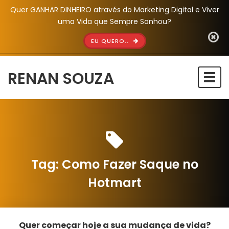
Quer GANHAR DINHEIRO através do Marketing Digital e Viver
uma Vida que Sempre Sonhou?
EU QUERO..
RENAN SOUZA
Togg
navi
Tag:
Como Fazer Saque no
Hotmart
Quer começar hoje a sua mudança de vida?