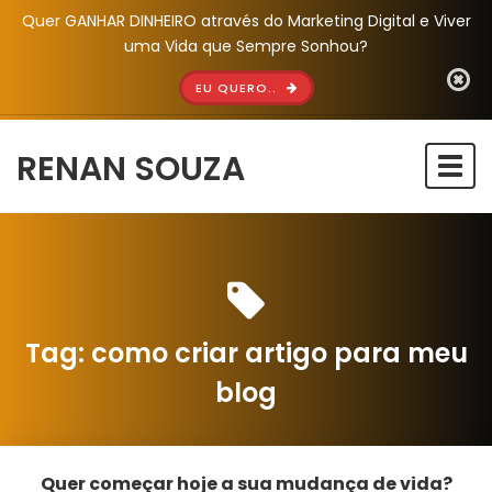
Quer GANHAR DINHEIRO através do Marketing Digital e Viver
uma Vida que Sempre Sonhou?
EU QUERO..
RENAN SOUZA
Togg
navi
Tag:
como criar artigo para meu
blog
Quer começar hoje a sua mudança de vida?