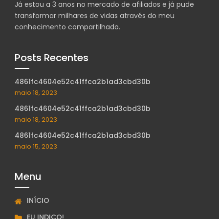
Já estou a 3 anos no mercado de afiliados e já pude
transformar milhares de vidas através do meu
conhecimento compartilhado.
Posts Recentes
4861fc4604e52c41ffca2b1ad3cbd30b
maio 18, 2023
4861fc4604e52c41ffca2b1ad3cbd30b
maio 18, 2023
4861fc4604e52c41ffca2b1ad3cbd30b
maio 15, 2023
Menu
INÍCIO
EU INDICO!