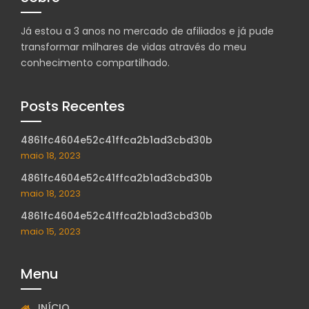
Já estou a 3 anos no mercado de afiliados e já pude
transformar milhares de vidas através do meu
conhecimento compartilhado.
Posts Recentes
4861fc4604e52c41ffca2b1ad3cbd30b
maio 18, 2023
4861fc4604e52c41ffca2b1ad3cbd30b
maio 18, 2023
4861fc4604e52c41ffca2b1ad3cbd30b
maio 15, 2023
Menu
INÍCIO