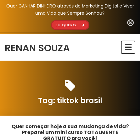
Quer GANHAR DINHEIRO através do Marketing Digital e Viver
uma Vida que Sempre Sonhou?
EU QUERO..
RENAN SOUZA
Togg
navi
Tag:
tiktok brasil
Quer começar hoje a sua mudança de vida?
Preparei um mini curso TOTALMENTE
GRATUITO pra você!