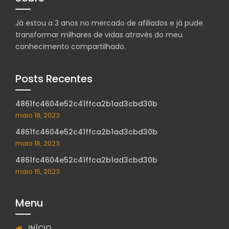
Já estou a 3 anos no mercado de afiliados e já pude
transformar milhares de vidas através do meu
conhecimento compartilhado.
Posts Recentes
4861fc4604e52c41ffca2b1ad3cbd30b
maio 18, 2023
4861fc4604e52c41ffca2b1ad3cbd30b
maio 18, 2023
4861fc4604e52c41ffca2b1ad3cbd30b
maio 15, 2023
Menu
INÍCIO