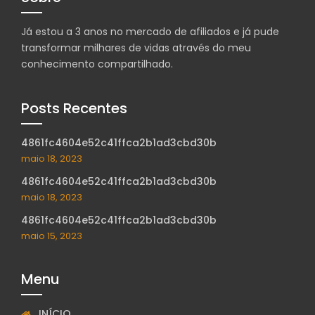
Já estou a 3 anos no mercado de afiliados e já pude
transformar milhares de vidas através do meu
conhecimento compartilhado.
Posts Recentes
4861fc4604e52c41ffca2b1ad3cbd30b
maio 18, 2023
4861fc4604e52c41ffca2b1ad3cbd30b
maio 18, 2023
4861fc4604e52c41ffca2b1ad3cbd30b
maio 15, 2023
Menu
INÍCIO