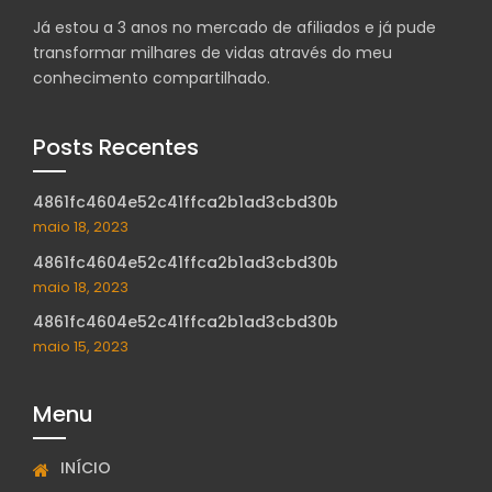
Já estou a 3 anos no mercado de afiliados e já pude
transformar milhares de vidas através do meu
conhecimento compartilhado.
Posts Recentes
4861fc4604e52c41ffca2b1ad3cbd30b
maio 18, 2023
4861fc4604e52c41ffca2b1ad3cbd30b
maio 18, 2023
4861fc4604e52c41ffca2b1ad3cbd30b
maio 15, 2023
Menu
INÍCIO