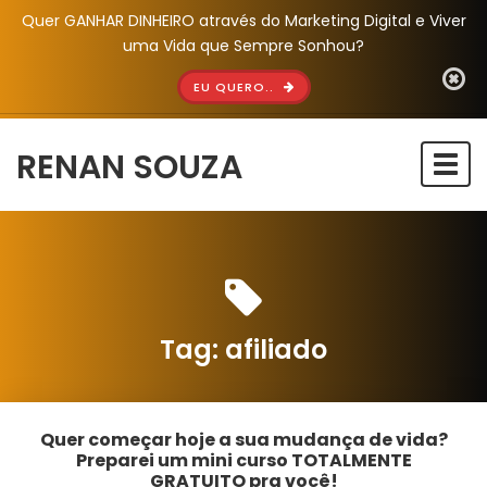
Quer GANHAR DINHEIRO através do Marketing Digital e Viver
uma Vida que Sempre Sonhou?
EU QUERO..
RENAN SOUZA
Togg
navi
Tag:
afiliado
Quer começar hoje a sua mudança de vida?
Preparei um mini curso TOTALMENTE
GRATUITO pra você!