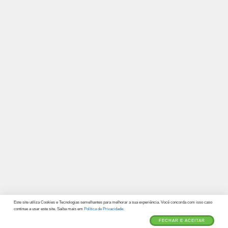
Este site utiliza Cookies e Tecnologias semelhantes para melhorar a sua experiência. Você concorda com isso caso
continue a usar este site. Saiba mais em
Política de Privacidade.
FECHAR E ACEITAR