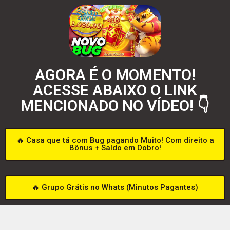
AGORA É O MOMENTO!
ACESSE ABAIXO O LINK
MENCIONADO NO VÍDEO! 👇
🔥 Casa que tá com Bug pagando Muito! Com direito a
Bônus + Saldo em Dobro!
🔥 Grupo Grátis no Whats (Minutos Pagantes)