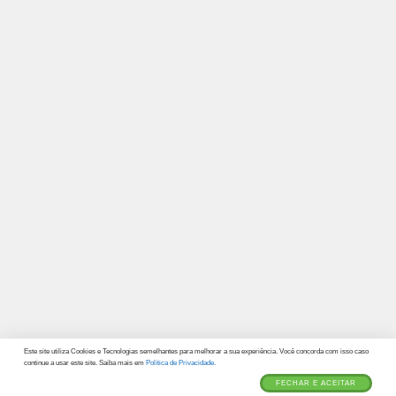
Este site utiliza Cookies e Tecnologias semelhantes para melhorar a sua experiência. Você concorda com isso caso
continue a usar este site. Saiba mais em
Política de Privacidade.
FECHAR E ACEITAR